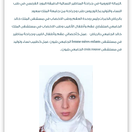
.الزماله الاوروبيه في جراحة المناظير النسائيه الدقيقه.البورد الفرنسي في طب
النساء والتوليد.بكالوريوس طب وجراحه من جامعة الملك سعود
بالرياض.الخبرات.رئيس وحدة العقم وطب الاخصاب في مسشفى الملك خالد
الجامعي.استشاري عقم وأطفال الأنابيب وطب الاخصاب في مستشفى الملك
خالد الجامعي بالرياض .عمل كأخصائي عقم وأطفال انابيب وجراحة مناظير
في مستشفى femme mères enfants الجامعي بليون .عمل كطبيب نساء وتوليد
في مستشفى croix rousse الجامعي بليون...