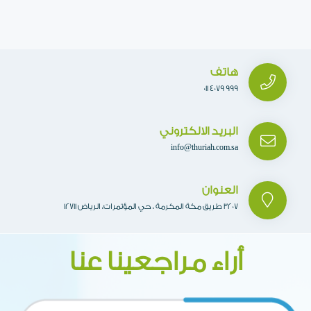
هاتف
011 4079 999
البريد الالكتروني
info@thuriah.com.sa
العنوان
3207 طريق مكة المكرمة ، حي المؤتمرات، الرياض 12711
أراء مراجعينا عنا