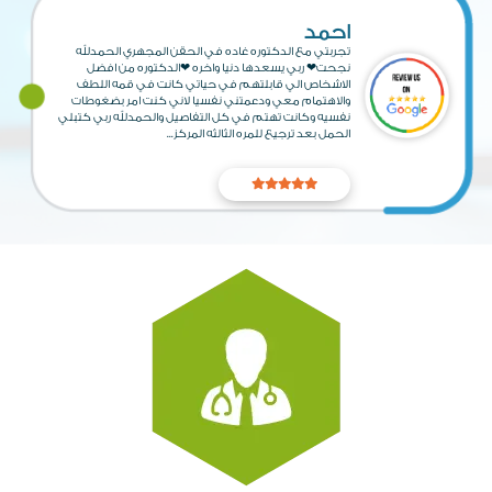
احمد
تجربتي مع الدكتوره غاده في الحقن المجهري الحمدلله
نجحت❤ ربي يسعدها دنيا واخره ❤الدكتوره من افضل
الاشخاص الي قابلتهم في حياتي كانت في قمه اللطف
والاهتمام معي ودعمتني نفسيا لاني كنت امر بضغوطات
نفسيه وكانت تهتم في كل التفاصيل والحمدلله ربي كتبلي
الحمل بعد ترجيع للمره الثالثه المركز...